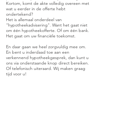
Kortom, komt de akte volledig overeen met
wat u eerder in de offerte hebt
ondertekend?
Het is allemaal onderdeel van
"hypotheekadvisering". Want het gaat niet
om één hypotheekofferte. Of om één bank.
Het gaat om uw financiële toekomst.
En daar gaan we heel zorgvuldig mee om.
En bent u inderdaad toe aan een
verkennend hypotheekgesprek, dan kunt u
ons via onderstaande knop direct bereiken.
Of telefonisch uiteraard. Wij maken graag
tijd voor u!
Een vrijblijvend oriëntatiegesprek? Neem
contact met ons op!
Bekijk ook